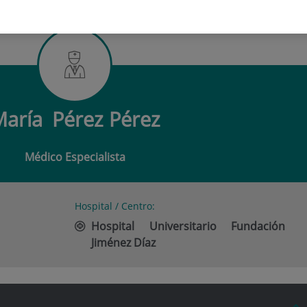
ÉREZ PÉREZ
María
Pérez Pérez
Médico Especialista
Hospital / Centro:
Hospital Universitario Fundación
Jiménez Díaz