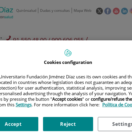
Este
Este
Este
Es
Quirónsalud
Dudas y consultas
Mapa Web
enlace
enlace
enlace
en
se
se
se
se
abrirá
abrirá
abrirá
ab
en
en
en
e
/
91 550 48 00 / 900 606 055
una
una
una
u
ventana
ventana
ventan
ve
Privados: 91 090 05 16
Aseguradoras y
Nuestro
nueva.
nueva.
nueva.
nu
Actividades
mutuas
centro
Cookies configuration
Universitario Fundación Jiménez Díaz uses its own cookies and th
located in countries whose legislation does not guarantee an adequ
tection) for user authentication, statistical analysis, improving s
rsonalised advertising through the analysis of your navigation. Y
Investigación
D
es by pressing the button "
Accept cookies
" or
configure/refuse th
rom this
Settings
. For more information click here:
Política de Co
900 301 013
Teléfono de atención al usuario
Accept
Reject
Setting