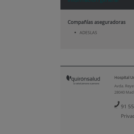
Compañías aseguradoras
ADESLAS
Hospital U
Avda. Reyes
28040 Mad
91 55
Priva