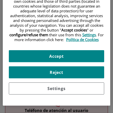
own cookies and those of third parties (located in
countries whose legislation does not guarantee an
adequate level of data protection) for user
authentication, statistical analysis, improving services
and showing personalised advertising through the
analysis of your navigation. You can accept all cookies
by pressing the button "
Accept cookies
" or
configure/refuse them
their use from this
Settings
. For
Investigación
more information click here:
Política de Cookies
Accept
Reject
Docencia
Settings
Teléfono de atención al usuario