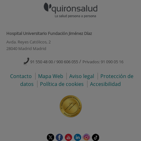
Hospital Universitario Fundación Jiménez Díaz
Avda. Reyes Católicos, 2
28040 Madrid Madrid
/
91 550 48 00 / 900 606 055
Privados: 91 090 05 16
Contacto
Mapa Web
Aviso legal
Protección de
datos
Política de cookies
Accesibilidad
Este
Este
Este
Este
Este
Enlace