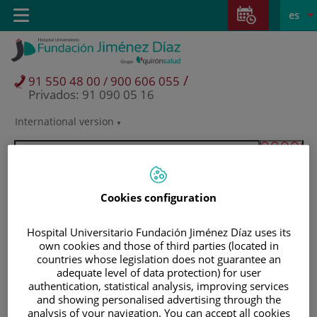
Saltar al contenido
Saltar
E
Idiom
Toggle
es
al
navigation
activo
contenido
/
91 550 48 00 / 900 606 055
Privados: 91 090 05 16
International version
Selector
de
idioma
Cookies configuration
Hospital Universitario Fundación Jiménez Díaz uses its
own cookies and those of third parties (located in
countries whose legislation does not guarantee an
adequate level of data protection) for user
authentication, statistical analysis, improving services
and showing personalised advertising through the
Pacientes y visitantes
analysis of your navigation. You can accept all cookies