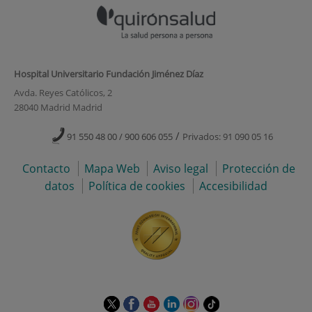
Hospital Universitario Fundación Jiménez Díaz
Avda. Reyes Católicos, 2
28040 Madrid Madrid
/
91 550 48 00 / 900 606 055
Privados: 91 090 05 16
Contacto
Mapa Web
Aviso legal
Protección de
datos
Política de cookies
Accesibilidad
Este
Este
Este
Este
Este
Enlace