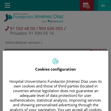
Saltar al contenido
Saltar
E
Idiom
Toggle
es
al
navigation
activo
contenido
/
91 550 48 00 / 900 606 055
Privados: 91 090 05 16
International version
Selector
de
idioma
Cookies configuration
Hospital Universitario Fundación Jiménez Díaz uses its
own cookies and those of third parties (located in
countries whose legislation does not guarantee an
adequate level of data protection) for user
authentication, statistical analysis, improving services
and showing personalised advertising through the
Pacientes y visitantes
analysis of your navigation. You can accept all cookies