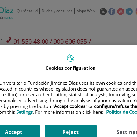
Este
Este
Este
Es
Quirónsalud
Dudas y consultas
Mapa Web
enlace
enlace
enlace
en
se
se
se
se
abrirá
abrirá
abrirá
ab
en
en
en
e
/
91 550 48 00 / 900 606 055
una
una
una
u
ventana
ventana
ventan
ve
Privados: 91 090 05 16
Aseguradoras y
Nuestro
nueva.
nueva.
nueva.
nu
Actividades
mutuas
centro
Cookies configuration
Universitario Fundación Jiménez Díaz uses its own cookies and th
located in countries whose legislation does not guarantee an adequ
tection) for user authentication, statistical analysis, improving s
rsonalised advertising through the analysis of your navigation. Y
Investigación
D
es by pressing the button "
Accept cookies
" or
configure/refuse th
rom this
Settings
. For more information click here:
Política de Co
900 301 013
Teléfono de atención al usuario
Accept
Reject
Setting