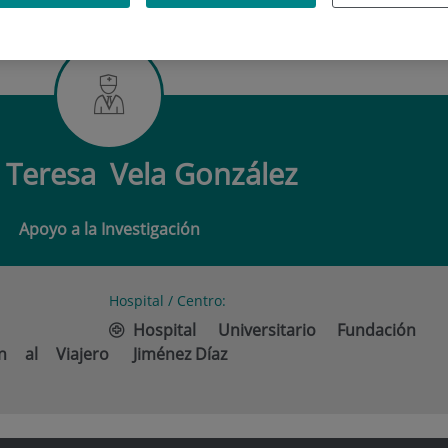
ERESA VELA GONZÁLEZ
 Teresa
Vela González
Apoyo a la Investigación
Hospital / Centro:
Hospital Universitario Fundación
n al Viajero
Jiménez Díaz