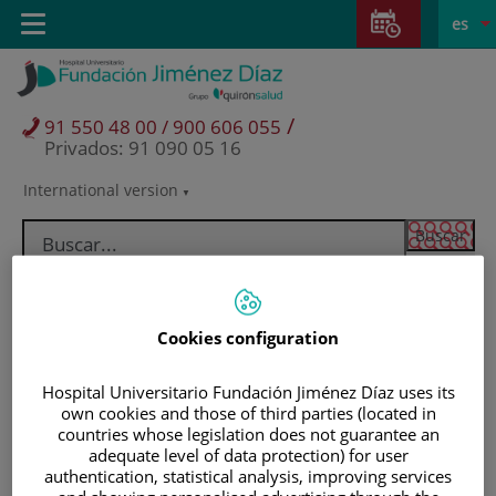
Saltar al contenido
Saltar
E
Idiom
Toggle
es
al
navigation
activo
contenido
/
91 550 48 00 / 900 606 055
Privados: 91 090 05 16
International version
Selector
de
idioma
Cookies configuration
Hospital Universitario Fundación Jiménez Díaz uses its
own cookies and those of third parties (located in
countries whose legislation does not guarantee an
adequate level of data protection) for user
Pacientes y visitantes
authentication, statistical analysis, improving services