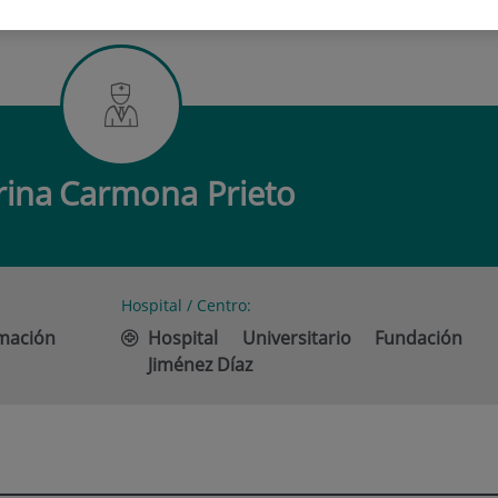
 CARMONA PRIETO
ina
Carmona Prieto
Hospital / Centro:
imación
Hospital Universitario Fundación
Jiménez Díaz