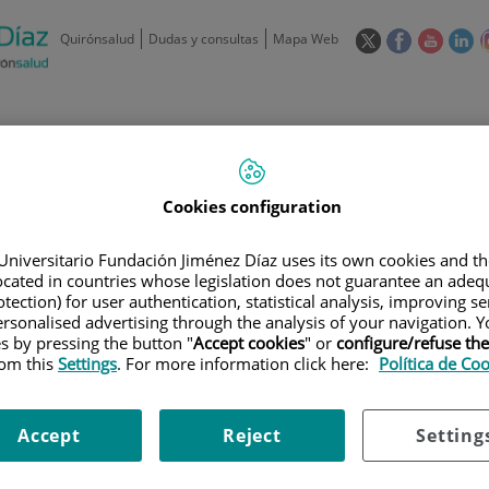
Este
Este
Este
Es
Quirónsalud
Dudas y consultas
Mapa Web
enlace
enlace
enlace
en
se
se
se
se
abrirá
abrirá
abrirá
ab
en
en
en
e
/
91 550 48 00 / 900 606 055
una
una
una
u
ventana
ventana
ventan
ve
Privados: 91 090 05 16
Aseguradoras y
Nuestro
nueva.
nueva.
nueva.
nu
Cookies configuration
Actividades
mutuas
centro
Universitario Fundación Jiménez Díaz uses its own cookies and th
located in countries whose legislation does not guarantee an adequ
tection) for user authentication, statistical analysis, improving s
rsonalised advertising through the analysis of your navigation. Y
es by pressing the button "
Accept cookies
" or
configure/refuse th
rom this
Settings
. For more information click here:
Política de Co
Investigación
D
Accept
Reject
Setting
900 301 013
Teléfono de atención al usuario