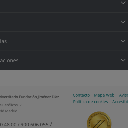
ias
caciones
Contacto
Mapa Web
Avis
niversitario Fundación Jiménez Díaz
Política de cookies
Accesib
 Católicos, 2
rid Madrid
/
0 48 00 / 900 606 055