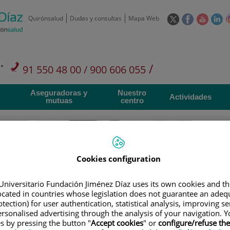
Este
Este
Este
Es
Quirónsalud
Dudas y consultas
Mapa Web
enlace
enlace
enlace
en
se
se
se
se
abrirá
abrirá
abrirá
ab
en
en
en
e
/
91 550 48 00 / 900 606 055
una
una
una
u
ventana
ventana
ventan
ve
Privados: 91 090 05 16
Aseguradoras y
Nuestro
nueva.
nueva.
nueva.
nu
Actividades
mutuas
centro
Cookies configuration
Investigación
D
Universitario Fundación Jiménez Díaz uses its own cookies and th
located in countries whose legislation does not guarantee an adequ
tection) for user authentication, statistical analysis, improving s
900 301 013
Teléfono de atención al usuario
rsonalised advertising through the analysis of your navigation. Y
es by pressing the button "
Accept cookies
" or
configure/refuse th