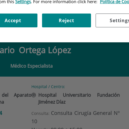
rom this
Settings
. For more information click here:
Política de Co
ORTEGA LÓPEZ
Accept
Reject
Setting
ario
Ortega López
Médico Especialista
Hospital / Centro:
 del Aparato
Hospital Universitario Fundación
ma
Jiménez Díaz
4
Consulta Cirugía General Nº
Consulta:
10