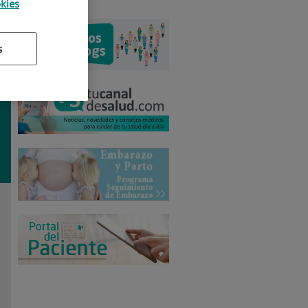
okies
s