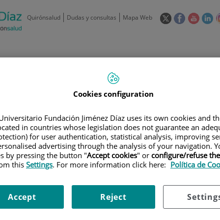
Este
Este
Este
Es
Quirónsalud
Dudas y consultas
Mapa Web
enlace
enlace
enlace
en
se
se
se
se
abrirá
abrirá
abrirá
ab
en
en
en
e
/
91 550 48 00 / 900 606 055
una
una
una
u
ventana
ventana
ventan
ve
Privados: 91 090 05 16
Aseguradoras y
Nuestro
nueva.
nueva.
nueva.
nu
Actividades
Cookies configuration
mutuas
centro
Universitario Fundación Jiménez Díaz uses its own cookies and th
located in countries whose legislation does not guarantee an adequ
tection) for user authentication, statistical analysis, improving s
rsonalised advertising through the analysis of your navigation. Y
es by pressing the button "
Accept cookies
" or
configure/refuse th
Investigación
D
rom this
Settings
. For more information click here:
Política de Co
Accept
Reject
Setting
900 301 013
Teléfono de atención al usuario