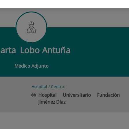
LOBO ANTUÑA
arta
Lobo Antuña
Médico Adjunto
Hospital / Centro:
Hospital Universitario Fundación
Jiménez Díaz