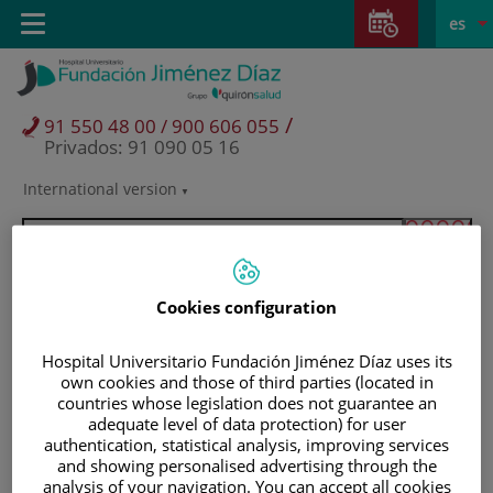
Saltar al contenido
Saltar
E
Idiom
Toggle
es
al
navigation
activo
contenido
/
91 550 48 00 / 900 606 055
Privados: 91 090 05 16
International version
Selector
de
idioma
Cookies configuration
Hospital Universitario Fundación Jiménez Díaz uses its
own cookies and those of third parties (located in
countries whose legislation does not guarantee an
adequate level of data protection) for user
authentication, statistical analysis, improving services
and showing personalised advertising through the
Pacientes y visitantes
analysis of your navigation. You can accept all cookies