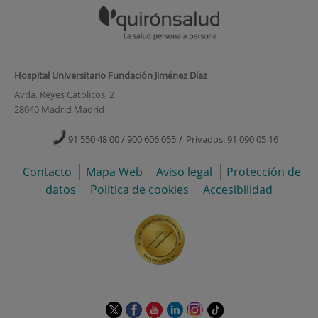
Hospital Universitario Fundación Jiménez Díaz
Avda. Reyes Católicos, 2
28040 Madrid Madrid
/
91 550 48 00 / 900 606 055
Privados: 91 090 05 16
Contacto
Mapa Web
Aviso legal
Protección de
datos
Política de cookies
Accesibilidad
Este
Este
Este
Este
Este
Enlace