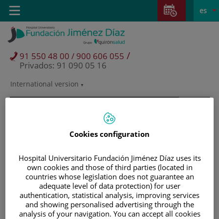
Saltar al contenido
Saltar
E
Idiom
Toggle
es
al
navigation
activo
contenido
/
91 550 48 00 / 900 606 055
Privados: 91 090 05 16
International version
Selector
de
idioma
Cookies configuration
Hospital Universitario Fundación Jiménez Díaz uses its
own cookies and those of third parties (located in
countries whose legislation does not guarantee an
adequate level of data protection) for user
authentication, statistical analysis, improving services
and showing personalised advertising through the
Pacientes y visitantes
analysis of your navigation. You can accept all cookies