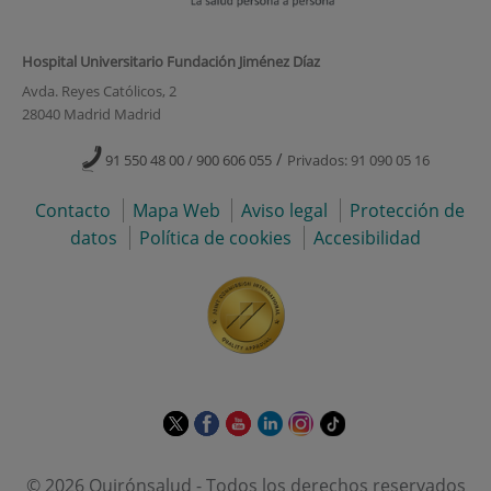
Hospital Universitario Fundación Jiménez Díaz
Avda. Reyes Católicos, 2
28040 Madrid Madrid
/
91 550 48 00 / 900 606 055
Privados: 91 090 05 16
Contacto
Mapa Web
Aviso legal
Protección de
datos
Política de cookies
Accesibilidad
Este
Este
Este
Este
Este
Enlace
enlace
enlace
enlace
enlace
enlace
a
se
se
se
se
se
una
© 2026 Quirónsalud - Todos los derechos reservados
abrirá
abrirá
abrirá
abrirá
abrirá
aplicación