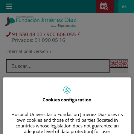
Saltar al contenido
Saltar
E
Idiom
Toggle
es
al
navigation
activo
contenido
/
91 550 48 00 / 900 606 055
Privados: 91 090 05 16
International version
Selector
de
idioma
Cookies configuration
Hospital Universitario Fundación Jiménez Díaz uses its
own cookies and those of third parties (located in
countries whose legislation does not guarantee an
Pacientes y visitantes
adequate level of data protection) for user