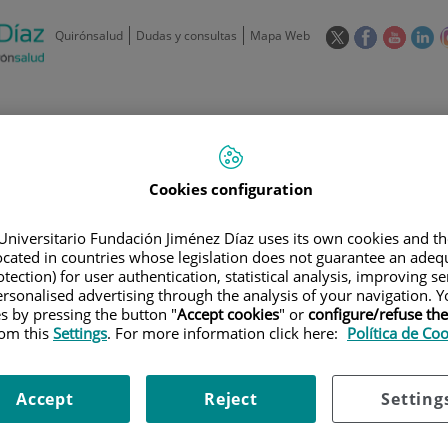
Este
Este
Este
Es
Quirónsalud
Dudas y consultas
Mapa Web
enlace
enlace
enlace
en
se
se
se
se
abrirá
abrirá
abrirá
ab
en
en
en
e
/
91 550 48 00 / 900 606 055
una
una
una
u
ventana
ventana
ventan
ve
Privados: 91 090 05 16
Aseguradoras y
Nuestro
nueva.
nueva.
nueva.
nu
Cookies configuration
Actividades
mutuas
centro
Universitario Fundación Jiménez Díaz uses its own cookies and th
located in countries whose legislation does not guarantee an adequ
tection) for user authentication, statistical analysis, improving s
rsonalised advertising through the analysis of your navigation. Y
es by pressing the button "
Accept cookies
" or
configure/refuse th
rom this
Settings
. For more information click here:
Política de Co
Investigación
D
Accept
Reject
Setting
900 301 013
Teléfono de atención al usuario