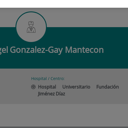
 ANGEL GONZALEZ-GAY MANTECON
el
Gonzalez-Gay Mantecon
Hospital / Centro:
Hospital Universitario Fundación
Jiménez Díaz