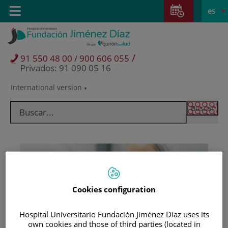
Saltar al contenido
Saltar
E
Idiom
Toggle
es
al
navigation
activo
contenido
/
91 550 48 00 / 900 606 055
Privados: 91 090 05 16
International version
Selector
de
idioma
Cookies configuration
Hospital Universitario Fundación Jiménez Díaz uses its
Pacientes y visitantes
own cookies and those of third parties (located in