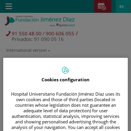
Saltar al contenido
Saltar
E
Idiom
Toggle
es
al
navigation
activo
contenido
/
91 550 48 00 / 900 606 055
Privados: 91 090 05 16
International version
Selector
de
idioma
Cookies configuration
Hospital Universitario Fundación Jiménez Díaz uses its
own cookies and those of third parties (located in
countries whose legislation does not guarantee an
adequate level of data protection) for user
authentication, statistical analysis, improving services
and showing personalised advertising through the
Pacientes y visitantes
analysis of your navigation. You can accept all cookies