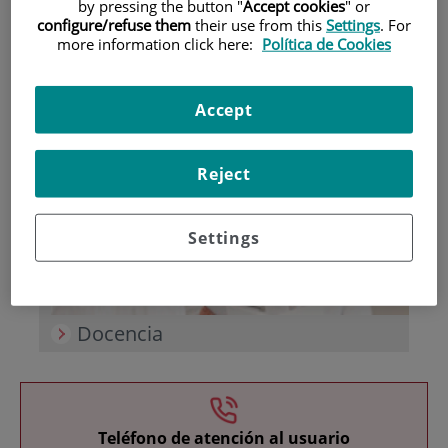
by pressing the button "
Accept cookies
" or
configure/refuse them
their use from this
Settings
. For
more information click here:
Política de Cookies
Accept
Investigación
Reject
Settings
Docencia
Teléfono de atención al usuario