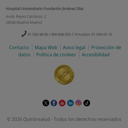
Hospital Universitario Fundación Jiménez Díaz
Avda. Reyes Católicos, 2
28040 Madrid Madrid
/
91 550 48 00 / 900 606 055
Privados: 91 090 05 16
Contacto
Mapa Web
Aviso legal
Protección de
datos
Política de cookies
Accesibilidad
Este
Este
Este
Este
Este
Enlace
enlace
enlace
enlace
enlace
enlace
a
se
se
se
se
se
una
© 2026 Quirónsalud - Todos los derechos reservados
abrirá
abrirá
abrirá
abrirá
abrirá
aplicación
en
en
en
en
en
externa.