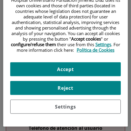
Hospital Universitario Fundación Jiménez Díaz uses its
own cookies and those of third parties (located in
countries whose legislation does not guarantee an
adequate level of data protection) for user
authentication, statistical analysis, improving services
and showing personalised advertising through the
analysis of your navigation. You can accept all cookies
by pressing the button "
Accept cookies
" or
configure/refuse them
their use from this
Settings
. For
Investigación
more information click here:
Política de Cookies
Accept
Reject
Docencia
Settings
Teléfono de atención al usuario