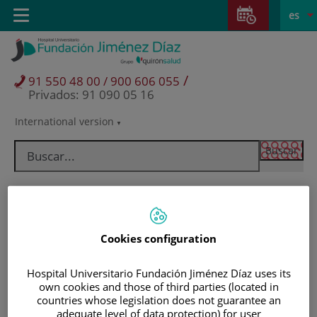
Saltar al contenido
Saltar
E
Idiom
Toggle
es
al
navigation
activo
contenido
/
91 550 48 00 / 900 606 055
Privados: 91 090 05 16
International version
Selector
de
idioma
Cookies configuration
Hospital Universitario Fundación Jiménez Díaz uses its
own cookies and those of third parties (located in
countries whose legislation does not guarantee an
Pacientes y visitantes
adequate level of data protection) for user