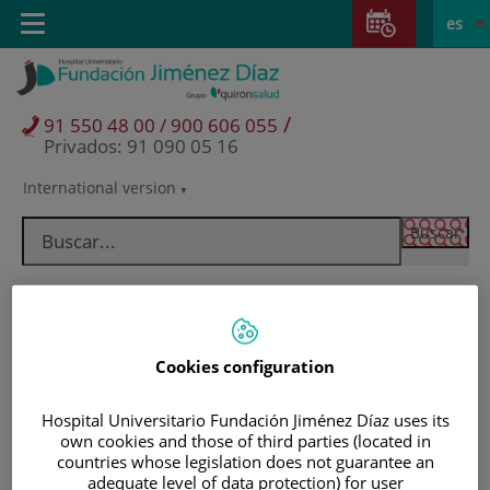
Saltar al contenido
Saltar
E
Idiom
Toggle
es
al
navigation
activo
contenido
/
91 550 48 00 / 900 606 055
Privados: 91 090 05 16
International version
Selector
de
idioma
Cookies configuration
Hospital Universitario Fundación Jiménez Díaz uses its
own cookies and those of third parties (located in
countries whose legislation does not guarantee an
Pacientes y visitantes
adequate level of data protection) for user