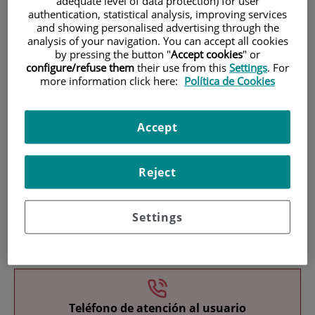
adequate level of data protection) for user
authentication, statistical analysis, improving services
and showing personalised advertising through the
analysis of your navigation. You can accept all cookies
by pressing the button "
Accept cookies
" or
configure/refuse them
their use from this
Settings
. For
more information click here:
Política de Cookies
Investigación
Accept
Reject
Settings
Docencia
Teléfono de atención al usuario