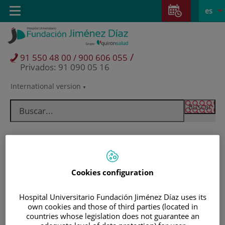
Saltar al contenido
Saltar
E
Idiom
Toggle
es
al
navigation
activo
contenido
/
91 550 48 00 / 900 606 055
Privados: 91 090 05 16
International version
Selector
de
idioma
Cookies configuration
Hospital Universitario Fundación Jiménez Díaz uses its
own cookies and those of third parties (located in
Pacientes y visitantes
countries whose legislation does not guarantee an