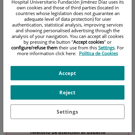
Hospital Universitario Fundación Jiménez Díaz uses its
own cookies and those of third parties (located in
countries whose legislation does not guarantee an
adequate level of data protection) for user
authentication, statistical analysis, improving services
and showing personalised advertising through the
analysis of your navigation. You can accept all cookies
by pressing the button "
Accept cookies
" or
Investigación
configure/refuse them
their use from this
Settings
. For
more information click here:
Política de Cookies
Accept
Reject
Docencia
Settings
Teléfono de atención al usuario