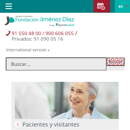
Saltar al contenido
Saltar
E
Idiom
Toggle
es
al
navigation
activo
contenido
/
91 550 48 00 / 900 606 055
Privados: 91 090 05 16
International version
Selector
de
idioma
Pacientes y visitantes