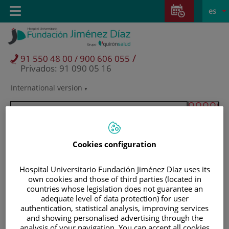
Saltar al contenido
Saltar
E
Idiom
Toggle
es
al
navigation
activo
contenido
/
91 550 48 00 / 900 606 055
Privados: 91 090 05 16
International version
Selector
de
idioma
Cookies configuration
Hospital Universitario Fundación Jiménez Díaz uses its
own cookies and those of third parties (located in
countries whose legislation does not guarantee an
adequate level of data protection) for user
authentication, statistical analysis, improving services
Pacientes y visitantes
and showing personalised advertising through the
analysis of your navigation. You can accept all cookies