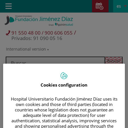
Saltar al contenido
Saltar
E
Idiom
Toggle
es
al
navigation
activo
contenido
/
91 550 48 00 / 900 606 055
Privados: 91 090 05 16
International version
Selector
de
idioma
Cookies configuration
Hospital Universitario Fundación Jiménez Díaz uses its
own cookies and those of third parties (located in
countries whose legislation does not guarantee an
adequate level of data protection) for user
authentication, statistical analysis, improving services
Pacientes y visitantes
and showing personalised advertising through the