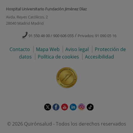
Hospital Universitario Fundación Jiménez Díaz
Avda. Reyes Católicos, 2
28040 Madrid Madrid
/
91 550 48 00 / 900 606 055
Privados: 91 090 05 16
Contacto
Mapa Web
Aviso legal
Protección de
datos
Política de cookies
Accesibilidad
Este
Este
Este
Este
Este
Enlace
enlace
enlace
enlace
enlace
enlace
a
se
se
se
se
se
una
© 2026 Quirónsalud - Todos los derechos reservados
abrirá
abrirá
abrirá
abrirá
abrirá
aplicación
en
en
en
en
en
externa.