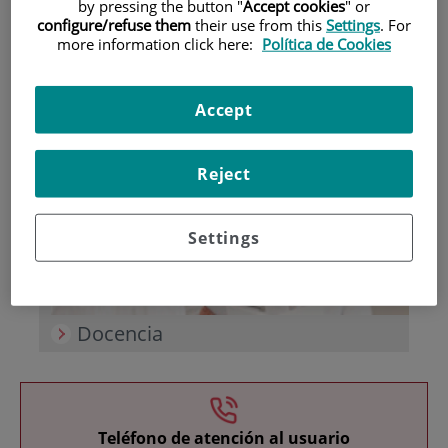
by pressing the button "
Accept cookies
" or
configure/refuse them
their use from this
Settings
. For
more information click here:
Política de Cookies
Accept
Investigación
Reject
Settings
Docencia
Teléfono de atención al usuario