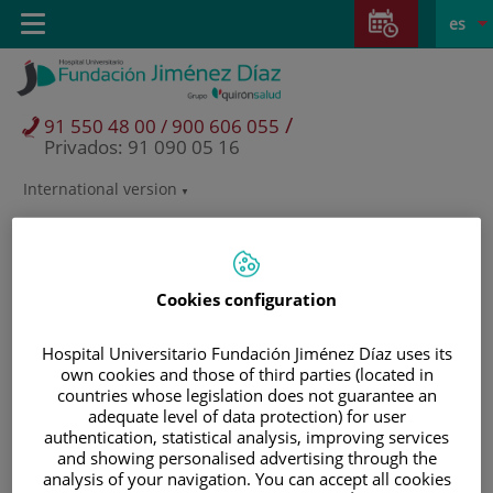
Saltar al contenido
Saltar
E
Idiom
Toggle
es
al
navigation
activo
contenido
/
91 550 48 00 / 900 606 055
Privados: 91 090 05 16
International version
Selector
de
idioma
Cookies configuration
Hospital Universitario Fundación Jiménez Díaz uses its
own cookies and those of third parties (located in
countries whose legislation does not guarantee an
adequate level of data protection) for user
authentication, statistical analysis, improving services
and showing personalised advertising through the
Pacientes y visitantes
analysis of your navigation. You can accept all cookies