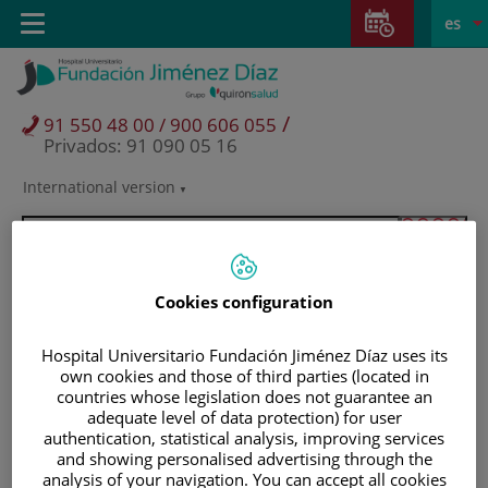
Saltar al contenido
Saltar
E
Idiom
Toggle
es
al
navigation
activo
contenido
/
91 550 48 00 / 900 606 055
Privados: 91 090 05 16
International version
Selector
de
idioma
Cookies configuration
Hospital Universitario Fundación Jiménez Díaz uses its
own cookies and those of third parties (located in
countries whose legislation does not guarantee an
adequate level of data protection) for user
authentication, statistical analysis, improving services
and showing personalised advertising through the
Pacientes y visitantes
analysis of your navigation. You can accept all cookies