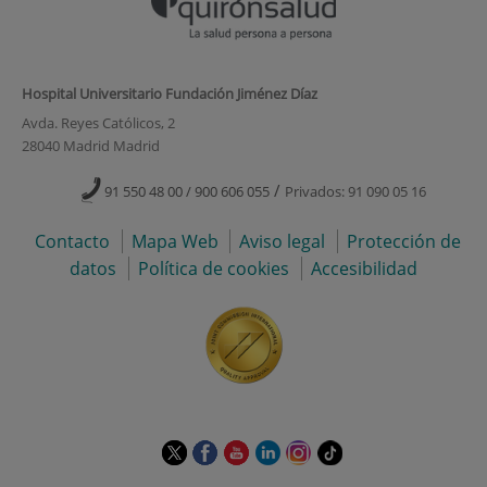
Hospital Universitario Fundación Jiménez Díaz
Avda. Reyes Católicos, 2
28040 Madrid Madrid
/
91 550 48 00 / 900 606 055
Privados: 91 090 05 16
Contacto
Mapa Web
Aviso legal
Protección de
datos
Política de cookies
Accesibilidad
Este
Este
Este
Este
Este
Enlace
enlace
enlace
enlace
enlace
enlace
a