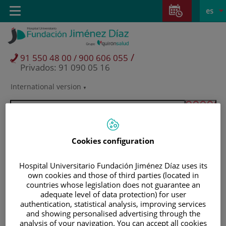
Saltar al contenido
Saltar
E
Idiom
Toggle
es
al
navigation
activo
contenido
/
91 550 48 00 / 900 606 055
Privados: 91 090 05 16
International version
Selector
de
idioma
Cookies configuration
Hospital Universitario Fundación Jiménez Díaz uses its
own cookies and those of third parties (located in
countries whose legislation does not guarantee an
adequate level of data protection) for user
authentication, statistical analysis, improving services
and showing personalised advertising through the
Pacientes y visitantes
analysis of your navigation. You can accept all cookies