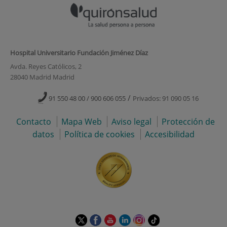
Hospital Universitario Fundación Jiménez Díaz
Avda. Reyes Católicos, 2
28040 Madrid Madrid
/
91 550 48 00 / 900 606 055
Privados: 91 090 05 16
Contacto
Mapa Web
Aviso legal
Protección de
datos
Política de cookies
Accesibilidad
Este
Este
Este
Este
Este
Enlace