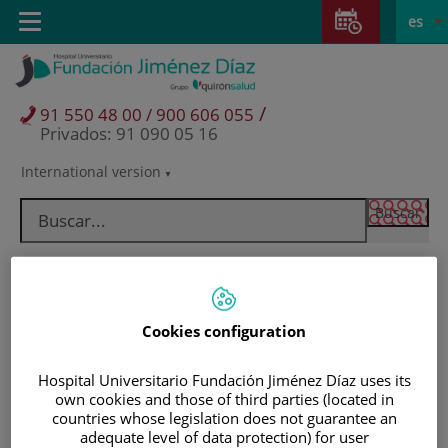
Saltar al contenido
Saltar
E
Idiom
Toggle
es
al
navigation
activo
contenido
/
91 550 48 00 / 900 606 055
Privados: 91 090 05 16
International version
Selector
de
idioma
Cookies configuration
Hospital Universitario Fundación Jiménez Díaz uses its
own cookies and those of third parties (located in
countries whose legislation does not guarantee an
Pacientes y visitantes
adequate level of data protection) for user