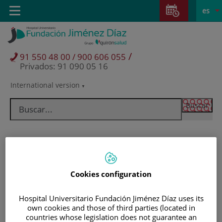
Saltar al contenido
Saltar
E
Idiom
Toggle
es
al
navigation
activo
contenido
/
91 550 48 00 / 900 606 055
Privados: 91 090 05 16
International version
Selector
de
idioma
Cookies configuration
Hospital Universitario Fundación Jiménez Díaz uses its
own cookies and those of third parties (located in
Pacientes y visitantes
countries whose legislation does not guarantee an