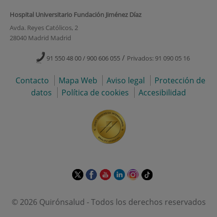
Hospital Universitario Fundación Jiménez Díaz
Avda. Reyes Católicos, 2
28040 Madrid Madrid
/
91 550 48 00 / 900 606 055
Privados: 91 090 05 16
Contacto
Mapa Web
Aviso legal
Protección de
datos
Política de cookies
Accesibilidad
Este
Este
Este
Este
Este
Enlace
enlace
enlace
enlace
enlace
enlace
a
se
se
se
se
se
una
© 2026 Quirónsalud - Todos los derechos reservados
abrirá
abrirá
abrirá
abrirá
abrirá
aplicación
en
en
en
en
en
externa.