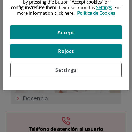
by pressing the button "
Accept cookies
" or
configure/refuse them
their use from this
Settings
. For
more information click here:
Política de Cookies
Accept
Investigación
Reject
Settings
Docencia
Teléfono de atención al usuario