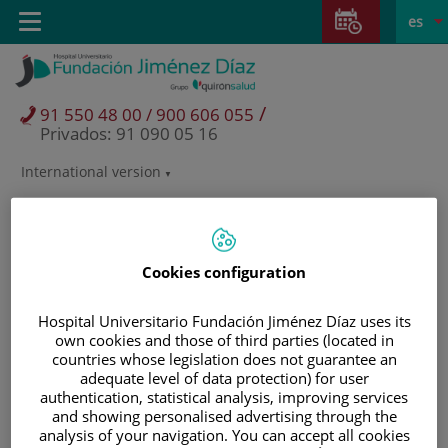
Saltar al contenido
Saltar
E
Idiom
Toggle
es
al
navigation
activo
contenido
/
91 550 48 00 / 900 606 055
Privados: 91 090 05 16
International version
Selector
de
idioma
Cookies configuration
Hospital Universitario Fundación Jiménez Díaz uses its
own cookies and those of third parties (located in
countries whose legislation does not guarantee an
adequate level of data protection) for user
authentication, statistical analysis, improving services
and showing personalised advertising through the
Pacientes y visitantes
analysis of your navigation. You can accept all cookies