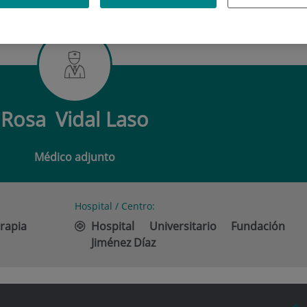
DAL LASO
Rosa
Vidal Laso
Médico adjunto
Hospital / Centro:
rapia
Hospital Universitario Fundación
Jiménez Díaz