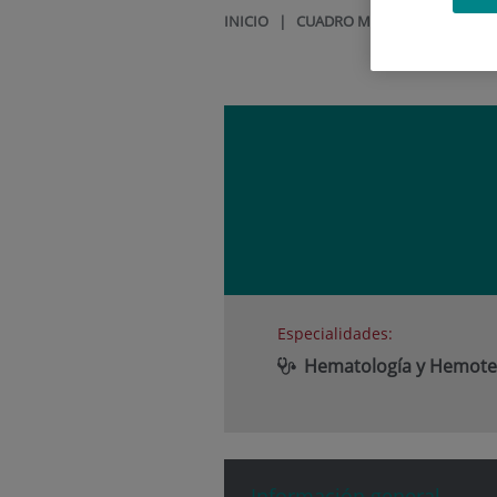
INICIO
|
CUADRO MÉDICO
|
ROSA VI
Especialidades:
Hematología y Hemote
Información general