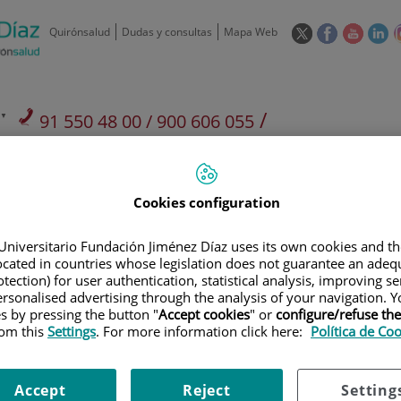
Este
Este
Este
Es
Quirónsalud
Dudas y consultas
Mapa Web
enlace
enlace
enlace
en
se
se
se
se
abrirá
abrirá
abrirá
ab
en
en
en
e
/
91 550 48 00 / 900 606 055
una
una
una
u
ventana
ventana
ventan
ve
Privados: 91 090 05 16
Aseguradoras y
Nuestro
nueva.
nueva.
nueva.
nu
Actividades
mutuas
centro
Cookies configuration
Universitario Fundación Jiménez Díaz uses its own cookies and th
located in countries whose legislation does not guarantee an adequ
tection) for user authentication, statistical analysis, improving s
rsonalised advertising through the analysis of your navigation. Y
Investigación
D
es by pressing the button "
Accept cookies
" or
configure/refuse th
rom this
Settings
. For more information click here:
Política de Co
900 301 013
Teléfono de atención al usuario
Accept
Reject
Setting