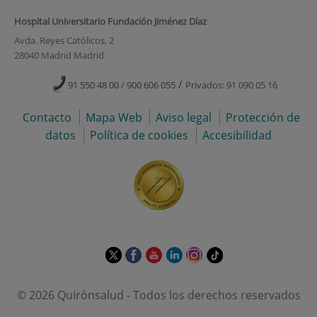
Hospital Universitario Fundación Jiménez Díaz
Avda. Reyes Católicos, 2
28040 Madrid Madrid
/
91 550 48 00 / 900 606 055
Privados: 91 090 05 16
Contacto
Mapa Web
Aviso legal
Protección de
datos
Política de cookies
Accesibilidad
Este
Este
Este
Este
Este
Enlace
enlace
enlace
enlace
enlace
enlace
a
se
se
se
se
se
una
© 2026 Quirónsalud - Todos los derechos reservados
abrirá
abrirá
abrirá
abrirá
abrirá
aplicación
en
en
en
en
en
externa.