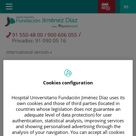
Saltar al contenido
Saltar
E
Idiom
Toggle
es
al
navigation
activo
contenido
/
91 550 48 00 / 900 606 055
Privados: 91 090 05 16
International version
Selector
de
idioma
Cookies configuration
Hospital Universitario Fundación Jiménez Díaz uses its
own cookies and those of third parties (located in
countries whose legislation does not guarantee an
adequate level of data protection) for user
authentication, statistical analysis, improving services
and showing personalised advertising through the
Pacientes y visitantes
analysis of your navigation. You can accept all cookies