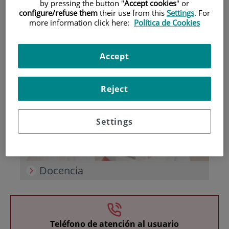
by pressing the button "
Accept cookies
" or
configure/refuse them
their use from this
Settings
. For
more information click here:
Política de Cookies
Accept
Investigación
Reject
Settings
Docencia
Teléfono de atención al usuario