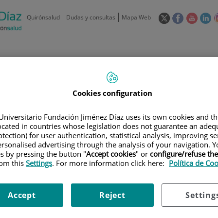
Este
Este
Este
Es
Quirónsalud
Dudas y consultas
Mapa Web
enlace
enlace
enlace
en
se
se
se
se
abrirá
abrirá
abrirá
ab
en
en
en
e
/
91 550 48 00 / 900 606 055
una
una
una
u
ventana
ventana
ventan
ve
Privados: 91 090 05 16
Aseguradoras y
Nuestro
nueva.
nueva.
nueva.
nu
Actividades
Cookies configuration
mutuas
centro
Universitario Fundación Jiménez Díaz uses its own cookies and th
located in countries whose legislation does not guarantee an adequ
tection) for user authentication, statistical analysis, improving s
rsonalised advertising through the analysis of your navigation. Y
es by pressing the button "
Accept cookies
" or
configure/refuse th
Investigación
D
rom this
Settings
. For more information click here:
Política de Co
Accept
Reject
Setting
900 301 013
Teléfono de atención al usuario