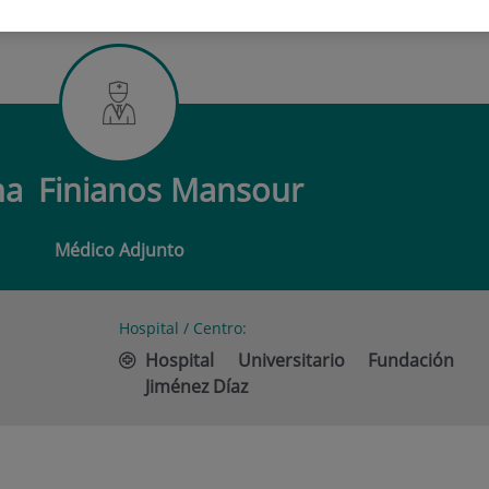
FINIANOS MANSOUR
ha
Finianos Mansour
Médico Adjunto
Hospital / Centro:
Hospital Universitario Fundación
Jiménez Díaz