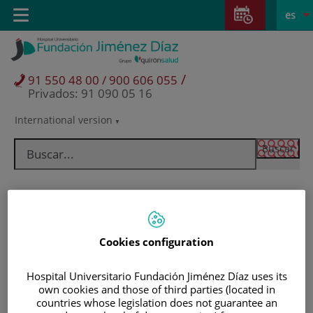
Saltar al contenido
Saltar
E
Idiom
Toggle
es
al
navigation
activo
contenido
/
91 550 48 00 / 900 606 055
Privados: 91 090 05 16
International version
Selector
de
idioma
Cookies configuration
Hospital Universitario Fundación Jiménez Díaz uses its
own cookies and those of third parties (located in
Pacientes y visitantes
countries whose legislation does not guarantee an