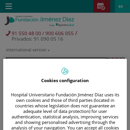
Saltar al contenido
Saltar
E
Idiom
Toggle
es
al
navigation
activo
contenido
/
91 550 48 00 / 900 606 055
Privados: 91 090 05 16
International version
Selector
de
idioma
Cookies configuration
Hospital Universitario Fundación Jiménez Díaz uses its
own cookies and those of third parties (located in
countries whose legislation does not guarantee an
adequate level of data protection) for user
authentication, statistical analysis, improving services
and showing personalised advertising through the
Pacientes y visitantes
analysis of your navigation. You can accept all cookies