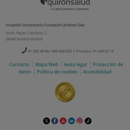
Hospital Universitario Fundación Jiménez Díaz
Avda. Reyes Católicos, 2
28040 Madrid Madrid
/
91 550 48 00 / 900 606 055
Privados: 91 090 05 16
Contacto
Mapa Web
Aviso legal
Protección de
datos
Política de cookies
Accesibilidad
Este
Este
Este
Este
Este
Enlace
enlace
enlace
enlace
enlace
enlace
a