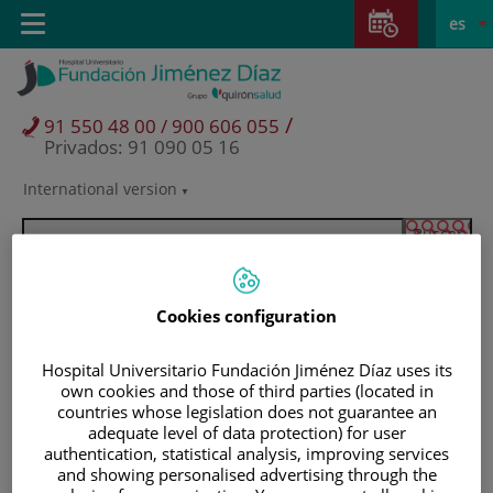
Saltar al contenido
Saltar
E
Idiom
Toggle
es
al
navigation
activo
contenido
/
91 550 48 00 / 900 606 055
Privados: 91 090 05 16
International version
Selector
de
idioma
Cookies configuration
Hospital Universitario Fundación Jiménez Díaz uses its
own cookies and those of third parties (located in
countries whose legislation does not guarantee an
adequate level of data protection) for user
authentication, statistical analysis, improving services
Pacientes y visitantes
and showing personalised advertising through the