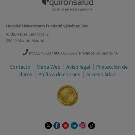
Hospital Universitario Fundación Jiménez Díaz
Avda. Reyes Católicos, 2
28040 Madrid Madrid
/
91 550 48 00 / 900 606 055
Privados: 91 090 05 16
Contacto
Mapa Web
Aviso legal
Protección de
datos
Política de cookies
Accesibilidad
Este
Este
Este
Este
Este
Enlace
enlace
enlace
enlace
enlace
enlace
a