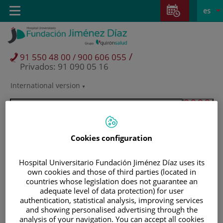
Saltar al contenido
Saltar
E
Idiom
Toggle
es
al
navigation
activo
contenido
/
91 550 48 00 / 900 606 055
Privados: 91 090 05 16
International version
Selector
de
idioma
Cookies configuration
Hospital Universitario Fundación Jiménez Díaz uses its
own cookies and those of third parties (located in
countries whose legislation does not guarantee an
adequate level of data protection) for user
authentication, statistical analysis, improving services
and showing personalised advertising through the
Pacientes y visitantes
analysis of your navigation. You can accept all cookies