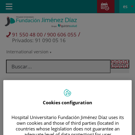
Saltar al contenido
Saltar
E
Idiom
Toggle
es
al
navigation
activo
contenido
/
91 550 48 00 / 900 606 055
Privados: 91 090 05 16
International version
Selector
de
idioma
Cookies configuration
Hospital Universitario Fundación Jiménez Díaz uses its
own cookies and those of third parties (located in
Pacientes y visitantes
countries whose legislation does not guarantee an
adequate level of data protection) for user