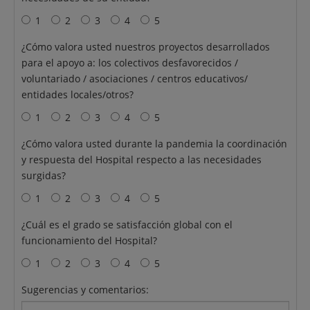
1
2
3
4
5
¿Cómo valora usted nuestros proyectos desarrollados
para el apoyo a: los colectivos desfavorecidos /
voluntariado / asociaciones / centros educativos/
entidades locales/otros?
1
2
3
4
5
¿Cómo valora usted durante la pandemia la coordinación
y respuesta del Hospital respecto a las necesidades
surgidas?
1
2
3
4
5
¿Cuál es el grado se satisfacción global con el
funcionamiento del Hospital?
1
2
3
4
5
Sugerencias y comentarios: