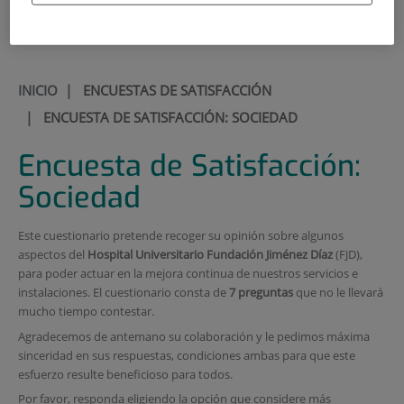
900 301 013
INICIO
|
ENCUESTAS DE SATISFACCIÓN
|
ENCUESTA DE SATISFACCIÓN: SOCIEDAD
Encuesta de Satisfacción:
Sociedad
Este cuestionario pretende recoger su opinión sobre algunos
aspectos del
Hospital Universitario Fundación Jiménez Díaz
(FJD),
para poder actuar en la mejora continua de nuestros servicios e
instalaciones. El cuestionario consta de
7 preguntas
que no le llevará
mucho tiempo contestar.
Agradecemos de antemano su colaboración y le pedimos máxima
sinceridad en sus respuestas, condiciones ambas para que este
esfuerzo resulte beneficioso para todos.
Por favor, responda eligiendo la opción que considere más