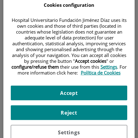
Cookies configuration
Hospital Universitario Fundación Jiménez Díaz uses its
own cookies and those of third parties (located in
countries whose legislation does not guarantee an
adequate level of data protection) for user
authentication, statistical analysis, improving services
Investigación
and showing personalised advertising through the
analysis of your navigation. You can accept all cookies
by pressing the button "
Accept cookies
" or
configure/refuse them
their use from this
Settings
. For
more information click here:
Política de Cookies
Accept
Docencia
Reject
Settings
Teléfono de atención al usuario