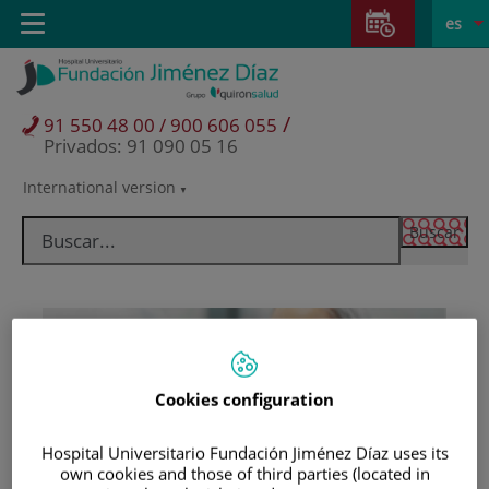
Saltar
E
Idiom
Toggle
es
al
navigation
activo
contenido
/
91 550 48 00 / 900 606 055
Privados: 91 090 05 16
International version
Selector
de
idioma
Cookies configuration
Hospital Universitario Fundación Jiménez Díaz uses its
Pacientes y visitantes
own cookies and those of third parties (located in