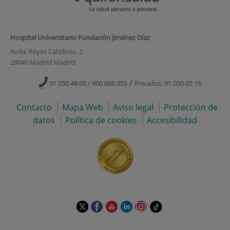
Hospital Universitario Fundación Jiménez Díaz
Avda. Reyes Católicos, 2
28040 Madrid Madrid
/
91 550 48 00 / 900 606 055
Privados: 91 090 05 16
Contacto
Mapa Web
Aviso legal
Protección de
datos
Política de cookies
Accesibilidad
Este
Este
Este
Este
Este
Enlace
enlace
enlace
enlace
enlace
enlace
a
se
se
se
se
se
una