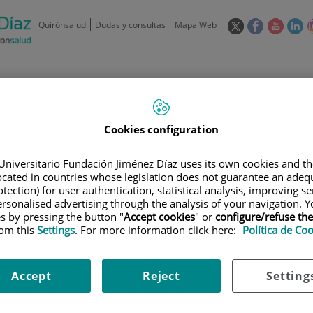
Este
Este
Este
Es
Quirónsalud
Dudas y consultas
Mapa Web
enlace
enlace
enlace
en
se
se
se
se
abrirá
abrirá
abrirá
ab
en
en
en
e
/
91 550 48 00 / 900 606 055
una
una
una
u
ventana
ventana
ventan
ve
Privados: 91 090 05 16
Aseguradoras y
Nuestro
nueva.
nueva.
nueva.
nu
Cookies configuration
Actividades
mutuas
centro
Universitario Fundación Jiménez Díaz uses its own cookies and th
located in countries whose legislation does not guarantee an adequ
tection) for user authentication, statistical analysis, improving s
rsonalised advertising through the analysis of your navigation. Y
es by pressing the button "
Accept cookies
" or
configure/refuse th
rom this
Settings
. For more information click here:
Política de Co
Investigación
D
Accept
Reject
Setting
900 301 013
Teléfono de atención al usuario