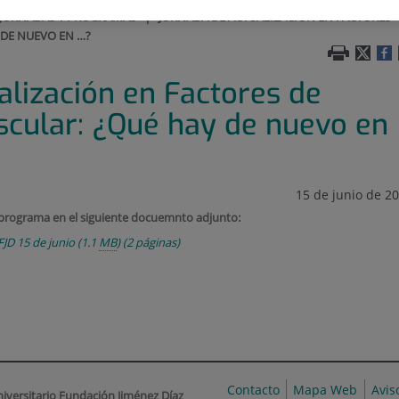
 JORNADAS Y PROGRAMAS
|
JORNADA DE ACTUALIZACIÓN EN FACTORES
 DE NUEVO EN …?
alización en Factores de
scular: ¿Qué hay de nuevo en
15 de junio de 2
 programa en el siguiente docuemnto adjunto:
FJD 15 de junio
(1.1
MB
)
(2 páginas)
Contacto
Mapa Web
Avis
niversitario Fundación Jiménez Díaz