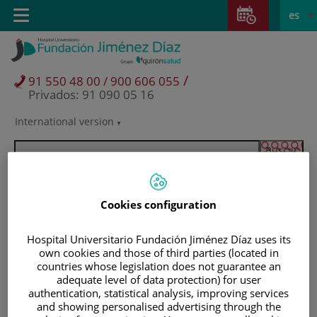
Saltar al contenido
Saltar
E
Idiom
Toggle
es
al
navigation
activo
contenido
/
91 550 48 00 / 900 606 055
Privados: 91 090 05 16
International version
Selector
de
idioma
Cookies configuration
Hospital Universitario Fundación Jiménez Díaz uses its
own cookies and those of third parties (located in
countries whose legislation does not guarantee an
adequate level of data protection) for user
authentication, statistical analysis, improving services
Pacientes y visitantes
and showing personalised advertising through the