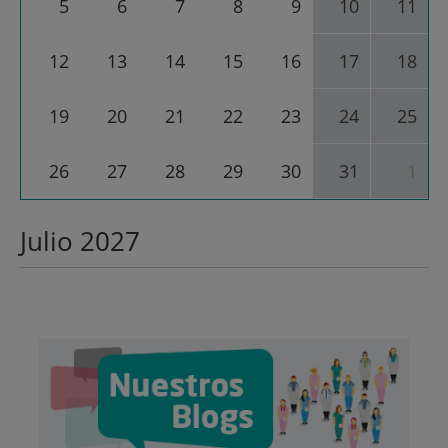
5
6
7
8
9
10
11
correspondiente
a
julio
12
13
14
15
16
17
18
2027
19
20
21
22
23
24
25
26
27
28
29
30
31
1
Julio 2027