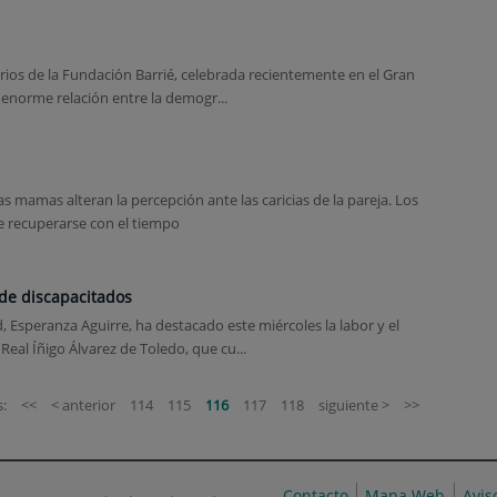
rios de la Fundación Barrié, celebrada recientemente en el Gran
 enorme relación entre la demogr...
as mamas alteran la percepción ante las caricias de la pareja. Los
e recuperarse con el tiempo
 de discapacitados
Esperanza Aguirre, ha destacado este miércoles la labor y el
eal Íñigo Álvarez de Toledo, que cu...
:
<<
< anterior
114
115
116
117
118
siguiente >
>>
Contacto
Mapa Web
Avis