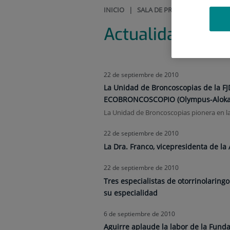
INICIO
|
SALA DE PRENSA
|
ACTUALI
Actualidad
22 de septiembre de 2010
La Unidad de Broncoscopias de la FJ
ECOBRONCOSCOPIO (Olympus-Aloka Al
La Unidad de Broncoscopias pionera en la 
22 de septiembre de 2010
La Dra. Franco, vicepresidenta de l
22 de septiembre de 2010
Tres especialistas de otorrinolaring
su especialidad
6 de septiembre de 2010
Aguirre aplaude la labor de la Funda