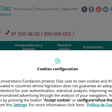
Este
Este
Este
Es
Quirónsalud
Dudas y consultas
Mapa Web
enlace
enlace
enlace
en
se
se
se
se
abrirá
abrirá
abrirá
ab
en
en
en
e
/
91 550 48 00 / 900 606 055
una
una
una
u
ventana
ventana
ventan
ve
Privados: 91 090 05 16
Aseguradoras y
Nuestro
nueva.
nueva.
nueva.
nu
Actividades
mutuas
centro
Cookies configuration
Universitario Fundación Jiménez Díaz uses its own cookies and th
Investigación
D
located in countries whose legislation does not guarantee an adequ
tection) for user authentication, statistical analysis, improving s
rsonalised advertising through the analysis of your navigation. Y
es by pressing the button "
Accept cookies
" or
configure/refuse th
900 301 013
Teléfono de atención al usuario
rom this
Settings
. For more information click here:
Política de Co