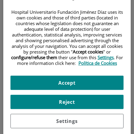
Hospital Universitario Fundación Jiménez Díaz uses its
own cookies and those of third parties (located in
countries whose legislation does not guarantee an
adequate level of data protection) for user
authentication, statistical analysis, improving services
and showing personalised advertising through the
analysis of your navigation. You can accept all cookies
Investigación
by pressing the button "
Accept cookies
" or
configure/refuse them
their use from this
Settings
. For
more information click here:
Política de Cookies
Accept
Docencia
Reject
Settings
Teléfono de atención al usuario