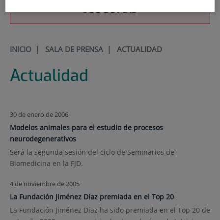
900 301 013
INICIO
|
SALA DE PRENSA
|
ACTUALIDAD
Actualidad
30 de enero de 2006
Modelos animales para el estudio de procesos
neurodegenerativos
Será la segunda sesión del ciclo de Seminarios de
Biomedicina en la FJD.
4 de noviembre de 2005
La Fundación Jiménez Díaz premiada en el Top 20
La Fundación Jiménez Díaz ha sido premiada en el Top 20 de