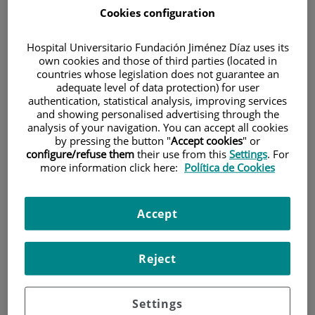
Cookies configuration
Hospital Universitario Fundación Jiménez Díaz uses its
own cookies and those of third parties (located in
countries whose legislation does not guarantee an
adequate level of data protection) for user
authentication, statistical analysis, improving services
Investigación
and showing personalised advertising through the
analysis of your navigation. You can accept all cookies
by pressing the button "
Accept cookies
" or
configure/refuse them
their use from this
Settings
. For
more information click here:
Política de Cookies
Accept
Docencia
Reject
Settings
Teléfono de atención al usuario