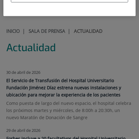
900 301 013
INICIO
|
SALA DE PRENSA
|
ACTUALIDAD
Actualidad
30 de abril de 2026
El Servicio de Transfusión del Hospital Universitario
Fundación Jiménez Díaz estrena nuevas instalaciones y
ubicación para mejorar la experiencia de los pacientes
Como puesta de largo del nuevo espacio, el hospital celebra
los próximos martes y miércoles, de 8:00h a 20:30h, un
nuevo Maratón de Donación de Sangre
29 de abril de 2026
Forbes incluye a 20 facultativos del Hospital Universitario