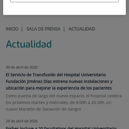
900 301 013
INICIO
|
SALA DE PRENSA
|
ACTUALIDAD
Actualidad
30 de abril de 2026
El Servicio de Transfusión del Hospital Universitario
Fundación Jiménez Díaz estrena nuevas instalaciones y
ubicación para mejorar la experiencia de los pacientes
Como puesta de largo del nuevo espacio, el hospital celebra
los próximos martes y miércoles, de 8:00h a 20:30h, un
nuevo Maratón de Donación de Sangre
29 de abril de 2026
Forbes incluye a 20 facultativos del Hospital Universitario