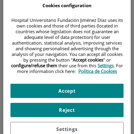
Cookies configuration
Hospital Universitario Fundación Jiménez Díaz uses its
own cookies and those of third parties (located in
countries whose legislation does not guarantee an
adequate level of data protection) for user
authentication, statistical analysis, improving services
Investigación
and showing personalised advertising through the
analysis of your navigation. You can accept all cookies
by pressing the button "
Accept cookies
" or
configure/refuse them
their use from this
Settings
. For
more information click here:
Política de Cookies
Accept
Docencia
Reject
Settings
Teléfono de atención al usuario