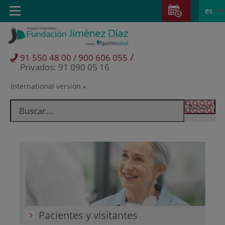
Saltar al contenido
Saltar
E
Idiom
Toggle
es
al
navigation
activo
contenido
/
91 550 48 00 / 900 606 055
Privados: 91 090 05 16
International version
Selector
de
idioma
Pacientes y visitantes