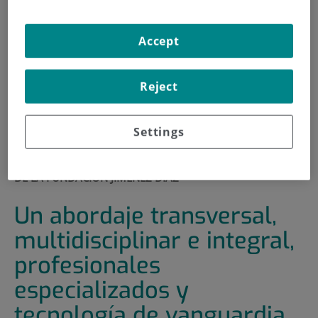
900 301 013
Accept
INICIO
|
SALA DE PRENSA
|
ACTUALIDAD
Reject
|
UN ABORDAJE TRANSVERSAL, MULTIDISCIPLINAR E
INTEGRAL, PROFESIONALES ESPECIALIZADOS Y
TECNOLOGÍA DE VANGUARDIA OFRECEN EL MEJOR Y
Settings
MÁS PERSONALIZADO DIAGNÓSTICO Y TRATAMIENTO
ONCOLÓGICO EN EL COMPREHENSIVE CANCER CENTER
DE LA FUNDACIÓN JIMÉNEZ DÍAZ
Un abordaje transversal,
multidisciplinar e integral,
profesionales
especializados y
tecnología de vanguardia