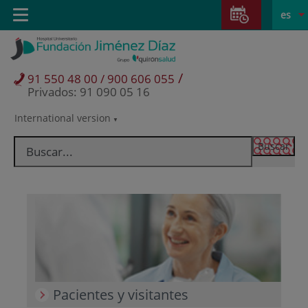
Saltar al contenido
Saltar
E
Idiom
Toggle
es
al
navigation
activo
contenido
/
91 550 48 00 / 900 606 055
Privados: 91 090 05 16
International version
Selector
de
idioma
Pacientes y visitantes