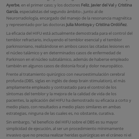
Ayerbe
, en el primer caso; y los doctores
Feliz
,
Javier del Val
y
Cristina
García
, especialistas del segundo ámbito-, junto al de
Neurorradiología, encargado del manejo de la resonancia magnética
y representado por las doctoras
Julia Montoya
y
Cristina Ordóñez
.
La eficacia del HIFU está actualmente demostrada para el control del
temblor refractario, incluyendo el temblor esencial y el temblor
parkinsoniano, realizándose en ambos casos las citadas lesiones en
el núcleo talámico y en determinados casos de enfermedad de
Parkinson en el núcleo subtalámico, además de haberse empleado
también en algunos casos de distonía focal y dolor neuropático.
Frente al tratamiento quirúrgico con neuroestimulación cerebral
profunda (DBS, siglas en inglés de deep brain stimulation), el más
ampliamente empleado y contrastado para el control de los
síntomas del temblor y la mejora de la calidad de vida de los
pacientes, la aplicación del HIFU ha demostrado su eficacia a corto y
medio plazo, con resultados a medio plazo similares en ambas
estrategias, ninguna de las cuales es, no obstante, curativa.
Sin embargo, "el beneficio del HIFU sobre el DBS es su mayor
simplicidad de ejecución, al ser un procedimiento mínimamente
invasivo que no precisa realizar heridas quirúrgicas en el cráneo ni el