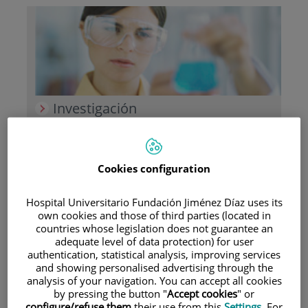
Investigación
Cookies configuration
Hospital Universitario Fundación Jiménez Díaz uses its
own cookies and those of third parties (located in
Docencia
countries whose legislation does not guarantee an
adequate level of data protection) for user
authentication, statistical analysis, improving services
and showing personalised advertising through the
analysis of your navigation. You can accept all cookies
by pressing the button "
Accept cookies
" or
Teléfono de atención al usuario
configure/refuse them
their use from this
Settings
. For