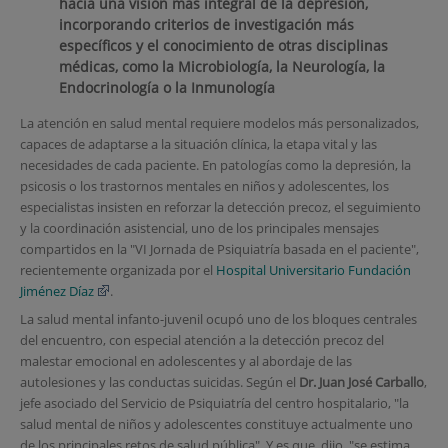
hacia una visión más integral de la depresión,
incorporando criterios de investigación más
específicos y el conocimiento de otras disciplinas
médicas, como la Microbiología, la Neurología, la
Endocrinología o la Inmunología
La atención en salud mental requiere modelos más personalizados,
capaces de adaptarse a la situación clínica, la etapa vital y las
necesidades de cada paciente. En patologías como la depresión, la
psicosis o los trastornos mentales en niños y adolescentes, los
especialistas insisten en reforzar la detección precoz, el seguimiento
y la coordinación asistencial, uno de los principales mensajes
compartidos en la "VI Jornada de Psiquiatría basada en el paciente",
recientemente organizada por el
Hospital Universitario Fundación
Jiménez Díaz
.
La salud mental infanto-juvenil ocupó uno de los bloques centrales
del encuentro, con especial atención a la detección precoz del
malestar emocional en adolescentes y al abordaje de las
autolesiones y las conductas suicidas. Según el
Dr. Juan José Carballo
,
jefe asociado del Servicio de Psiquiatría del centro hospitalario, "la
salud mental de niños y adolescentes constituye actualmente uno
de los principales retos de salud pública". Y es que, dijo, "se estima