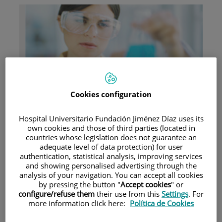
Investigación
Cookies configuration
Hospital Universitario Fundación Jiménez Díaz uses its
own cookies and those of third parties (located in
countries whose legislation does not guarantee an
adequate level of data protection) for user
authentication, statistical analysis, improving services
Docencia
and showing personalised advertising through the
analysis of your navigation. You can accept all cookies
by pressing the button "
Accept cookies
" or
configure/refuse them
their use from this
Settings
. For
more information click here:
Política de Cookies
Teléfono de atención al usuario