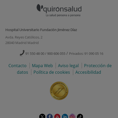
Hospital Universitario Fundación Jiménez Díaz
Avda. Reyes Católicos, 2
28040 Madrid Madrid
/
91 550 48 00 / 900 606 055
Privados: 91 090 05 16
Contacto
Mapa Web
Aviso legal
Protección de
datos
Política de cookies
Accesibilidad
Este
Este
Este
Este
Este
Enlace