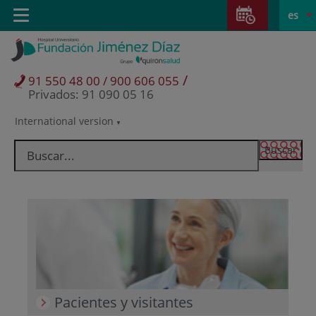
Saltar al contenido
Saltar
E
Idiom
Toggle
es
al
navigation
activo
contenido
/
91 550 48 00 / 900 606 055
Privados: 91 090 05 16
International version
Selector
de
idioma
Pacientes y visitantes