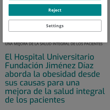
900 301 013
Reject
INICIO
|
SALA DE PRENSA
|
ACTUALIDAD
Settings
|
EL HOSPITAL UNIVERSITARIO FUNDACIÓN JIMÉNEZ
DÍAZ ABORDA LA OBESIDAD DESDE SUS CAUSAS PARA
UNA MEJORA DE LA SALUD INTEGRAL DE LOS PACIENTES
El Hospital Universitario
Fundación Jiménez Díaz
aborda la obesidad desde
sus causas para una
mejora de la salud integral
de los pacientes