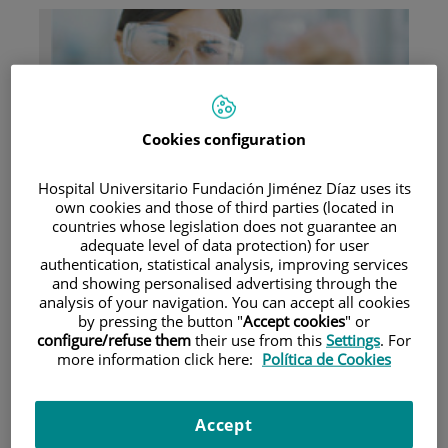
Cookies configuration
Investigación
Hospital Universitario Fundación Jiménez Díaz uses its
own cookies and those of third parties (located in
countries whose legislation does not guarantee an
adequate level of data protection) for user
authentication, statistical analysis, improving services
and showing personalised advertising through the
analysis of your navigation. You can accept all cookies
by pressing the button "
Accept cookies
" or
Docencia
configure/refuse them
their use from this
Settings
. For
more information click here:
Política de Cookies
Accept
Teléfono de atención al usuario