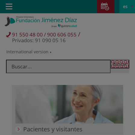
Saltar al contenido
Saltar
E
Idiom
Toggle
es
al
navigation
activo
contenido
/
91 550 48 00 / 900 606 055
Privados: 91 090 05 16
International version
Selector
de
idioma
Pacientes y visitantes