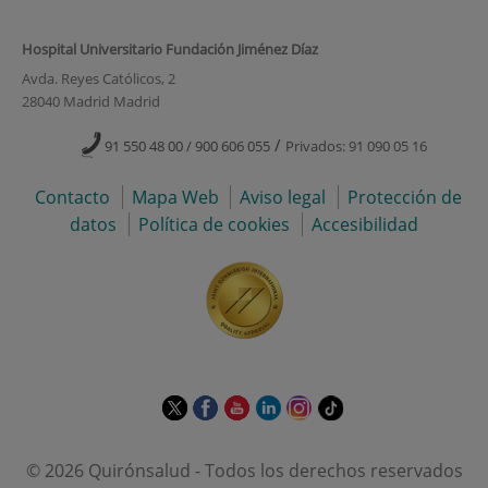
Hospital Universitario Fundación Jiménez Díaz
Avda. Reyes Católicos, 2
28040 Madrid Madrid
/
91 550 48 00 / 900 606 055
Privados: 91 090 05 16
Contacto
Mapa Web
Aviso legal
Protección de
datos
Política de cookies
Accesibilidad
Este
Este
Este
Este
Este
Enlace
enlace
enlace
enlace
enlace
enlace
a
se
se
se
se
se
una
© 2026 Quirónsalud - Todos los derechos reservados
abrirá
abrirá
abrirá
abrirá
abrirá
aplicación