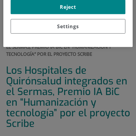
900 301 013
Reject
Settings
INICIO
|
SALA DE PRENSA
|
ACTUALIDAD
|
LOS HOSPITALES DE QUIRÓNSALUD INTEGRADOS EN
EL SERMAS, PREMIO IA BIC EN “HUMANIZACIÓN Y
TECNOLOGÍA” POR EL PROYECTO SCRIBE
Los Hospitales de
Quirónsalud integrados en
el Sermas, Premio IA BiC
en “Humanización y
tecnología” por el proyecto
Scribe