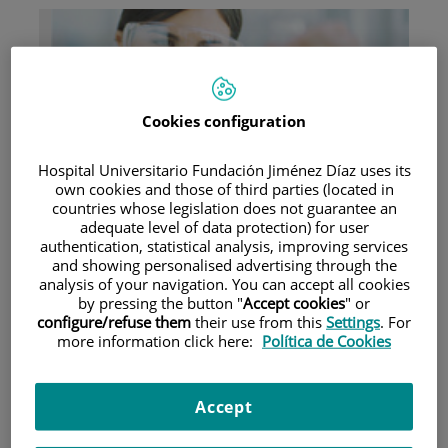
Cookies configuration
Investigación
Hospital Universitario Fundación Jiménez Díaz uses its
own cookies and those of third parties (located in
countries whose legislation does not guarantee an
adequate level of data protection) for user
authentication, statistical analysis, improving services
and showing personalised advertising through the
analysis of your navigation. You can accept all cookies
by pressing the button "
Accept cookies
" or
configure/refuse them
their use from this
Settings
. For
Docencia
more information click here:
Política de Cookies
Accept
Teléfono de atención al usuario