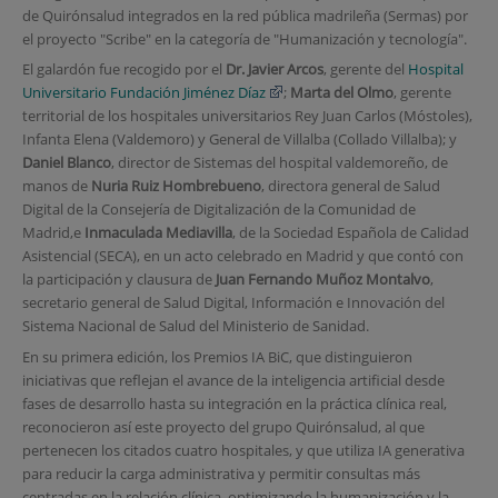
de Quirónsalud integrados en la red pública madrileña (Sermas) por
el proyecto "Scribe" en la categoría de "Humanización y tecnología".
El galardón fue recogido por el
Dr. Javier Arcos
, gerente del
Hospital
Universitario Fundación Jiménez Díaz
;
Marta del Olmo
, gerente
territorial de los hospitales universitarios Rey Juan Carlos (Móstoles),
Infanta Elena (Valdemoro) y General de Villalba (Collado Villalba); y
Daniel Blanco
, director de Sistemas del hospital valdemoreño, de
manos de
Nuria Ruiz Hombrebueno
, directora general de Salud
Digital de la Consejería de Digitalización de la Comunidad de
Madrid,e
Inmaculada Mediavilla
, de la Sociedad Española de Calidad
Asistencial (SECA), en un acto celebrado en Madrid y que contó con
la participación y clausura de
Juan Fernando Muñoz Montalvo
,
secretario general de Salud Digital, Información e Innovación del
Sistema Nacional de Salud del Ministerio de Sanidad.
En su primera edición, los Premios IA BiC, que distinguieron
iniciativas que reflejan el avance de la inteligencia artificial desde
fases de desarrollo hasta su integración en la práctica clínica real,
reconocieron así este proyecto del grupo Quirónsalud, al que
pertenecen los citados cuatro hospitales, y que utiliza IA generativa
para reducir la carga administrativa y permitir consultas más
centradas en la relación clínica, optimizando la humanización y la