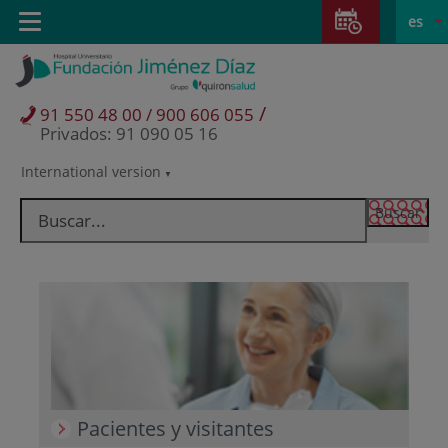
Saltar al contenido
Saltar
E
Idiom
Toggle
es
al
navigation
activo
contenido
/
91 550 48 00 / 900 606 055
Privados: 91 090 05 16
International version
Selector
de
idioma
Pacientes y visitantes